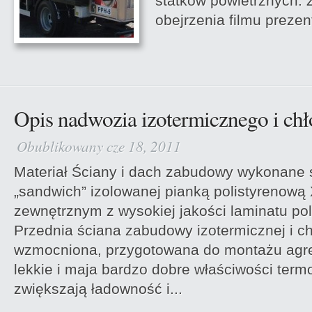
statków powietrznych.
obejrzenia filmu prezen
Opis nadwozia izotermicznego i ch
Obublikowany cze 18, 2011
Materiał Ściany i dach zabudowy wykonane s
„sandwich” izolowanej pianką polistyrenow
zewnętrznym z wysokiej jakości laminatu po
Przednia ściana zabudowy izotermicznej i ch
wzmocniona, przygotowana do montażu agr
lekkie i maja bardzo dobre właściwości term
zwiększają ładowność i...