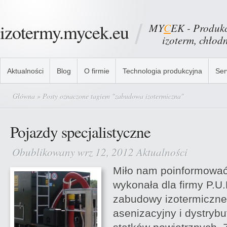
izotermy.mycek.eu
MY
C
EK - Produkc
izoterm, chłodni
Aktualności
Blog
O firmie
Technologia produkcyjna
Ser
Główna
» Posty oznaczone tagiem "zabudowa izotermiczna"
Pojazdy specjalistyczne
Obublikowany wrz 12, 2012
Aktualności
Miło nam poinformowa
wykonała dla firmy P.
zabudowy izotermiczne
asenizacyjny i dystrybu