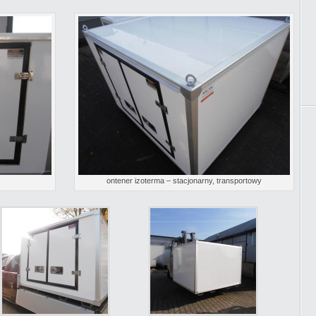
ontener izoterma – stacjonarny, transportowy