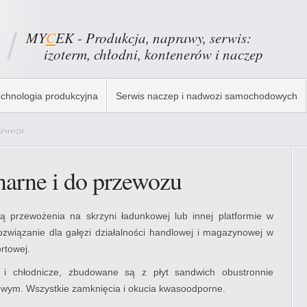
MY
C
EK - Produkcja, naprawy, serwis:
izoterm, chłodni, kontenerów i naczep
chnologia produkcyjna
Serwis naczep i nadwozi samochodowych
zewozu
narne i do przewozu
ą przewożenia na skrzyni ładunkowej lub innej platformie w
ozwiązanie dla gałęzi działalności handlowej i magazynowej w
ortowej.
 i chłodnicze, zbudowane są z płyt sandwich obustronnie
owym. Wszystkie zamknięcia i okucia kwasoodporne.