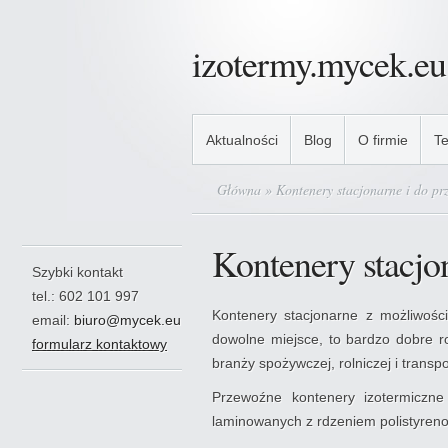
izotermy.mycek.eu
Aktualności
Blog
O firmie
Te
Główna
» Kontenery stacjonarne i do pr
Kontenery stacjo
Szybki kontakt
tel.: 602 101 997
Kontenery stacjonarne z możliwości
email:
biuro@mycek.eu
dowolne miejsce, to bardzo dobre r
formularz kontaktowy
branży spożywczej, rolniczej i transp
Przewoźne kontenery izotermiczne
laminowanych z rdzeniem polistyren