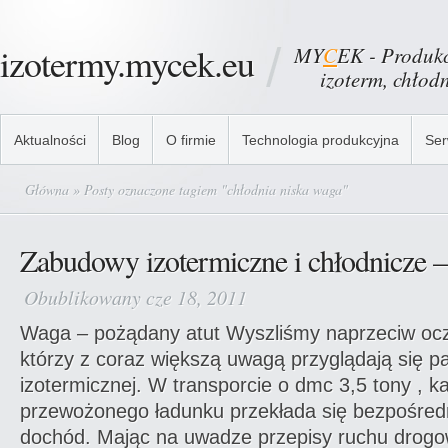
izotermy.mycek.eu
MY
C
EK - Produkc
izoterm, chłodni
Aktualności
Blog
O firmie
Technologia produkcyjna
Ser
Główna
» Posty oznaczone tagiem "chłodnia niska waga"
Zabudowy izotermiczne i chłodnicze –
Obublikowany cze 18, 2011
Waga – pożądany atut Wyszliśmy naprzeciw ocz
którzy z coraz większą uwagą przyglądają się
izotermicznej. W transporcie o dmc 3,5 tony , k
przewożonego ładunku przekłada się bezpośred
dochód. Mając na uwadze przepisy ruchu drog