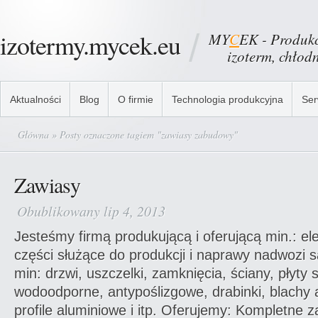
izotermy.mycek.eu
MY
C
EK - Produkc
izoterm, chłodni
Aktualności
Blog
O firmie
Technologia produkcyjna
Ser
Główna
» Posty oznaczone tagiem "zawiasy zabudowy"
Zawiasy
Obublikowany lip 4, 2013
Jesteśmy firmą produkującą i oferującą min.: el
części służące do produkcji i naprawy nadwozi
min: drzwi, uszczelki, zamknięcia, ściany, płyty 
wodoodporne, antypoślizgowe, drabinki, blachy 
profile aluminiowe i itp. Oferujemy: Kompletne z