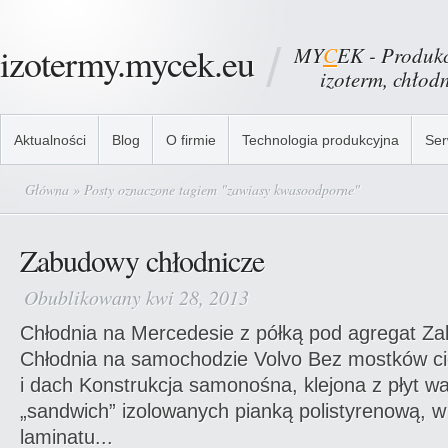
izotermy.mycek.eu
MY
C
EK - Produkc
izoterm, chłodni
Aktualności
Blog
O firmie
Technologia produkcyjna
Ser
Główna
» Posty oznaczone tagiem "zawiasy kwasoodporne"
Zabudowy chłodnicze
Obublikowany kwi 28, 2013
Chłodnia na Mercedesie z półką pod agregat Z
Chłodnia na samochodzie Volvo Bez mostków ci
i dach Konstrukcja samonośna, klejona z płyt w
„sandwich” izolowanych pianką polistyrenową, w
laminatu...