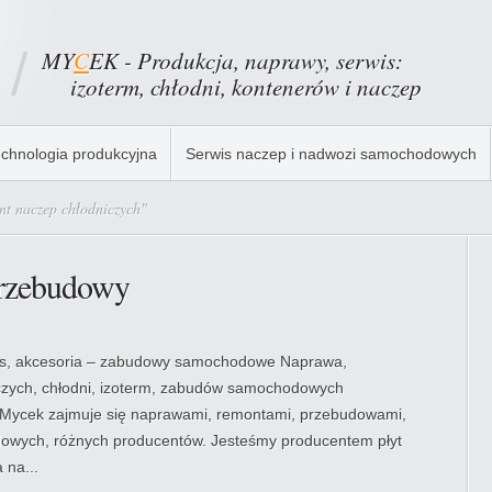
MY
C
EK - Produkcja, naprawy, serwis:
izoterm, chłodni, kontenerów i naczep
chnologia produkcyjna
Serwis naczep i nadwozi samochodowych
nt naczep chłodniczych"
przebudowy
is, akcesoria – zabudowy samochodowe Naprawa,
czych, chłodni, izoterm, zabudów samochodowych
a Mycek zajmuje się naprawami, remontami, przebudowami,
owych, różnych producentów. Jesteśmy producentem płyt
 na...