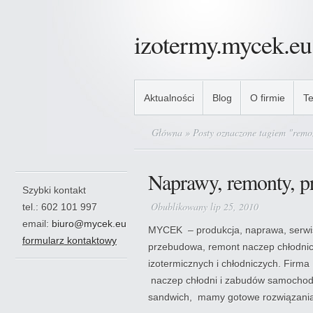
izotermy.mycek.eu
Aktualności
Blog
O firmie
Te
Główna
» Posty oznaczone tagiem "remo
Naprawy, remonty, 
Szybki kontakt
Obublikowany lip 25, 2010
tel.: 602 101 997
email:
biuro@mycek.eu
MYCEK – produkcja, naprawa, serw
formularz kontaktowy
przebudowa, remont naczep chłodni
izotermicznych i chłodniczych. Firm
naczep chłodni i zabudów samochod
sandwich, mamy gotowe rozwiązania