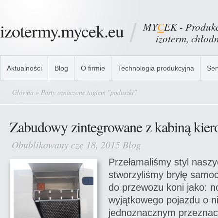
izotermy.mycek.eu
MY
C
EK - Produkc
izoterm, chłodni
Aktualności
Blog
O firmie
Technologia produkcyjna
Ser
Główna
» Posty oznaczone tagiem "poduszki"
Zabudowy zintegrowane z kabiną kie
Obublikowany cze 18, 2015
Blog
Przełamaliśmy styl nasz
stworzyliśmy bryłę sam
do przewozu koni jako: 
wyjątkowego pojazdu o n
jednoznacznym przeznac