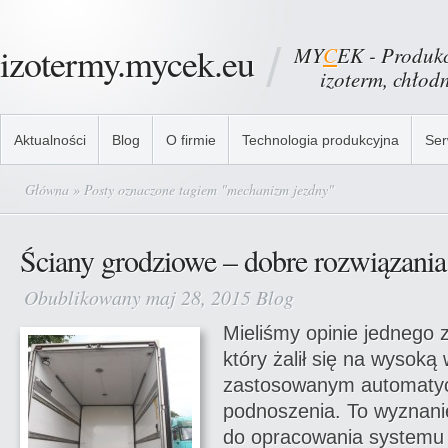
izotermy.mycek.eu
MY
C
EK - Produkc
izoterm, chłodni
Aktualności
Blog
O firmie
Technologia produkcyjna
Ser
Główna
» Posty oznaczone tagiem "mechanizm jezdny"
Ściany grodziowe – dobre rozwiązania
Obublikowany maj 28, 2015
Blog
Mieliśmy opinie jednego 
który żalił się na wysoką
zastosowanym automat
podnoszenia. To wyznani
do opracowania systemu 