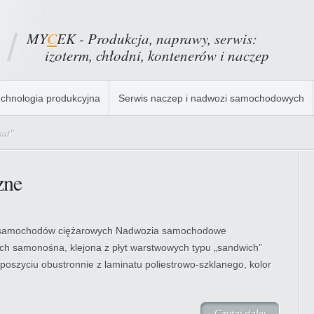
MY
C
EK - Produkcja, naprawy, serwis:
izoterm, chłodni, kontenerów i naczep
chnologia produkcyjna
Serwis naczep i nadwozi samochodowych
nat"
zne
 samochodów ciężarowych Nadwozia samochodowe
ch samonośna, klejona z płyt warstwowych typu „sandwich”
poszyciu obustronnie z laminatu poliestrowo-szklanego, kolor
Czytaj dalej