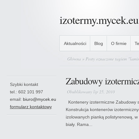
izotermy.mycek.eu
Aktualności
Blog
O firmie
Te
Główna
» Posty oznaczone tagiem "lami
Zabudowy izotermic
Szybki kontakt
Obublikowany lip 25, 2010
tel.: 602 101 997
email:
biuro@mycek.eu
Kontenery izotermiczne Zabudowy
formularz kontaktowy
Konstrukcja kontenerów izotermiczny
izolowanych pianką polistyrenową, w 
biały. Rama...