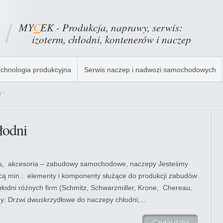
MY
C
EK - Produkcja, naprawy, serwis:
izoterm, chłodni, kontenerów i naczep
chnologia produkcyjna
Serwis naczep i nadwozi samochodowych
l"
łodni
s, akcesoria – zabudowy samochodowe, naczepy Jesteśmy
ącą min.: elementy i komponenty służące do produkcji zabudów
odni różnych firm (Schmitz, Schwarzmiller, Krone, Chereau,
y: Drzwi dwuskrzydłowe do naczepy chłodni,...
Czytaj dalej