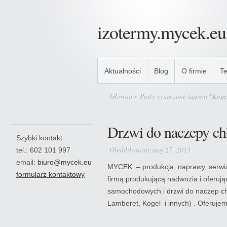
izotermy.mycek.eu
Aktualności
Blog
O firmie
Te
Główna
» Posty oznaczone tagiem "Koge
Drzwi do naczepy ch
Szybki kontakt
Obublikowany maj 27, 2013
tel.: 602 101 997
email:
biuro@mycek.eu
MYCEK – produkcja, naprawy, serwi
formularz kontaktowy
firmą produkującą nadwozia i oferuj
samochodowych i drzwi do naczep chł
Lamberet, Kogel i innych) . Oferujem