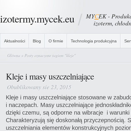
izotermy.mycek.eu
MY
C
EK - Produkc
izoterm, chłodni
Aktualności
Blog
O firmie
Technologia produkcyjna
Ser
Główna
» Posty oznaczone tagiem "kleje"
Kleje i masy uszczelniające
Obublikowany sie 23, 2015
Kleje i masy uszczelniające stosowane w zab
i naczepach. Masy uszczelniające jednoskładni
dzięki czemu, są odporne na wibracje i warunk
Charakteryzują się doskonałą przyczepnością. S
uszczelniania elementów konstrukcyjnych poziom