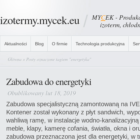
izotermy.mycek.eu
MY
C
EK - Produkc
izoterm, chłodni
Aktualności
Blog
O firmie
Technologia produkcyjna
Ser
Główna
» Posty oznaczone tagiem "energetyka"
Zabudowa do energetyki
Obublikowany lut 18, 2019
Zabudowa specjalistyczną zamontowaną na IV
Kontener został wykonany z płyt sandwich, wyp
wahliwą ramę, w instalacje wodno-kanalizacyjną 
meble, klapy, kamerę cofania, światła, okna i 
zabudowa przeznaczona jest dla energetyki, w 