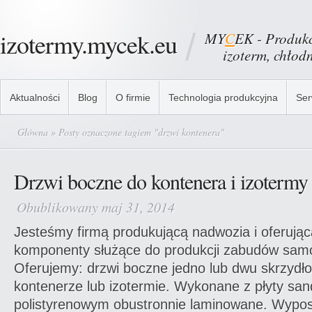
izotermy.mycek.eu
MY
C
EK - Produkc
izoterm, chłodni
Aktualności
Blog
O firmie
Technologia produkcyjna
Ser
Główna
» Posty oznaczone tagiem "drzwi kontenera"
Drzwi boczne do kontenera i izotermy
Obublikowany maj 31, 2014
Jesteśmy firmą produkującą nadwozia i oferującą
komponenty służące do produkcji zabudów sa
Oferujemy: drzwi boczne jedno lub dwu skrzyd
kontenerze lub izotermie. Wykonane z płyty sa
polistyrenowym obustronnie laminowane. Wypo